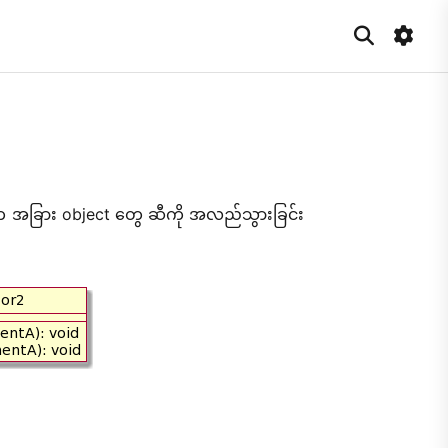
ခုက အခြား object တွေ ဆီကို အလည်သွားခြင်း