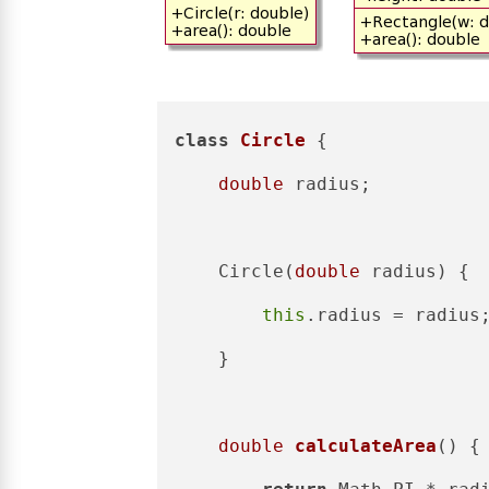
class
Circle
 {

double
 radius;

    Circle(
double
 radius) {

this
.radius = radius;
    }

double
calculateArea
()
 {
