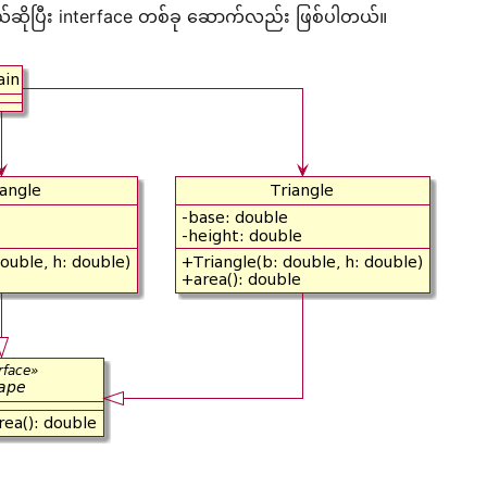
ယ်ဆိုပြီး interface တစ်ခု ဆောက်လည်း ဖြစ်ပါတယ်။