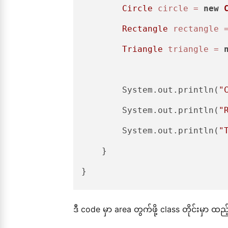
Circle
circle
=
new
Rectangle
rectangle
Triangle
triangle
=
        System.out.println(
"
        System.out.println(
"
        System.out.println(
"
    }

ဒီ code မှာ area တွက်ဖို့ class တိုင်းမှ