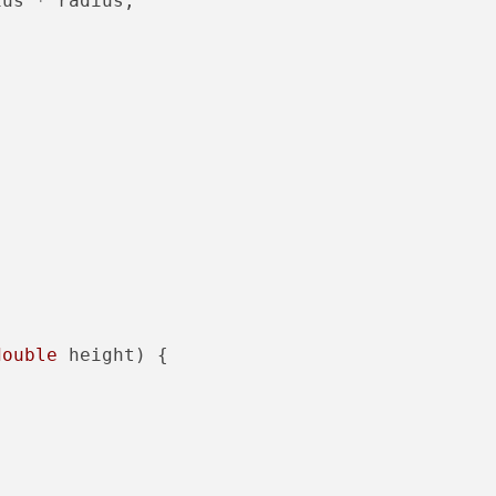
us * radius;

double
 height) {


