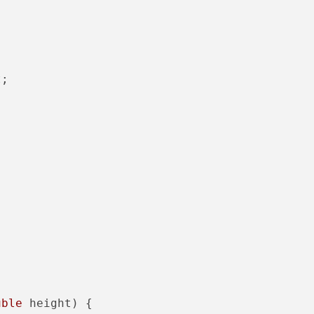
;

uble
 height) {
