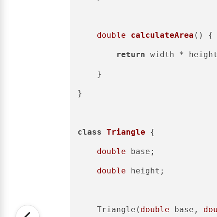
double
calculateArea
()
 {

return
 width * height
    }

}

class
Triangle
 {

double
 base;

double
 height;

    Triangle(
double
 base, 
do