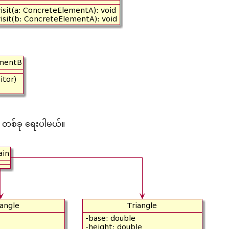
 တစ်ခု ရေးပါမယ်။