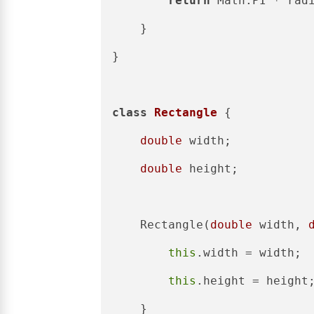
return
 Math.PI * radi
    }

}

class
Rectangle
 {

double
 width;

double
 height;

    Rectangle(
double
 width, 
this
.width = width;

this
.height = height;
    }
