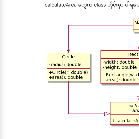
calculateArea တွေက class တိုင်းမှာ ပါရမ