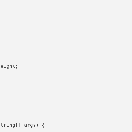


eight;

String[] args)
 {
