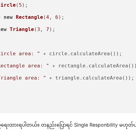
Circle
(
5
);

=
new
Rectangle
(
4
, 
6
);

new
Triangle
(
3
, 
7
);

Circle area: "
 + circle.calculateArea());

Rectangle area: "
 + rectangle.calculateArea())
Triangle area: "
 + triangle.calculateArea());

ာ ထည့်ရေးထားရပါတယ်။ တနည်းပြောရင် Single Responbility မဟုတ်