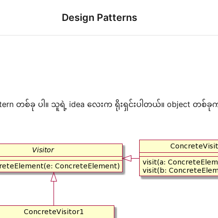
Design Patterns
tern တစ်ခု ပါ။ သူရဲ့ idea လေးက ရိုးရှင်းပါတယ်။ object တစ်